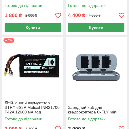
Готово до відправки
Готово до відправки
1 800
4 400
₴
₴
2 000 ₴
4 500 ₴
Купити
Купити
–7%
Літій-іонний акумулятор
BTRY 6S3P Molicel INR21700
Зарядний хаб для
P42A 12600 мА·год
квадрокоптера C-FLY mini
Готово до відправки
Готово до відправки
3 999
2 000
₴
₴
4 300 ₴