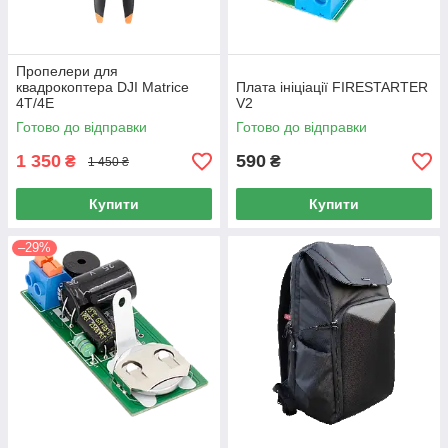
Пропелери для
квадрокоптера DJI Matrice
Плата ініціації FIRESTARTER
4T/4E
V2
Готово до відправки
Готово до відправки
1 350
590
₴
₴
1 450 ₴
Купити
Купити
–29%