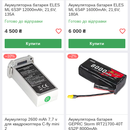
Акумуляторна батарея ELES
Акумуляторна батарея ELES
ML 6S3P 12000mAh; 21,6V;
ML 6S4P 16000mAh; 21,6V;
135А
180А
Готово до відправки
Готово до відправки
4 500
6 000
₴
₴
Купити
Купити
–10%
–2%
Акумулятор 2600 mAh 7,7 v
Акумуляторна батарея
для квадрокоптера C-fly mini
GEPRC Storm IRT21700-40T
2
6S2P 8000mAh