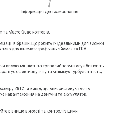
Інформація для замовлення
r та Macro Quad коптерів.
ізації вібрацій, що робить їх ідеальними для зйомки
ажливо для кінематографічних зйомок та FPV
и високу міцність та тривалий термін служби навіть
рантує ефективну тягу та мінімізує турбулентність,
розміру 2812 та вище, що використовуються в
ізує навантаження на двигуни та акумулятор,
йте різницю в якості та контролі з цими