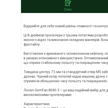
Опис
Відкрийте для себе новий рівень плавності та контр
Ці 8-дюймові пропелери з трьома лопатями розроблен
якісного відео та виконання складних маневрів. Во
фрістайлу.
Виготовлені з армованого скловолокном нейлону, ло
в умовах інтенсивного використання. Оптимізований 
що сприяє стабільному польоту та покращенню часу
Товщина центру 7.5 мм та стандартний отвір M5 заб
дронах. Чорний колір лопатей надає вашому дрону ст
сприяючи збільшенню часу польоту та покращенню 
Лопаті GemFan 8040-3 – це ваш надійний вибір для до
високоякісними пропелерами.
Характеристики: