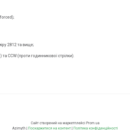
orced);
іру 2812 та вище;
 та CCW (проти годинникової стрілки).
Сайт створений на маркетплейсі
Prom.ua
Azimyth |
Поскаржитися на контент
|
Політика конфіденційності