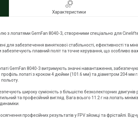
Характеристики
олю з лопатями GemFan 8040-3, створеними спеціально для Cinelifte
і для забезпечення виняткової стабільності, ефективності та мінім
ни забезпечують плавний політ та точне керування, що особливо в
паті GemFan 8040-3 витримують значні навантаження, забезпечуюч
профіль лопаті з кроком 4 дюйми (101.6 мм) та діаметром 204 мм га
 польоту.
езпечують широку сумісність з більшістю безколекторних двигунів 
ильний та професійний вигляд. Вага всього 11.2 г на лопать мінім
динаміки.
сягнення професійних результатів у FPV зйомці та фрістайлі. Відчу