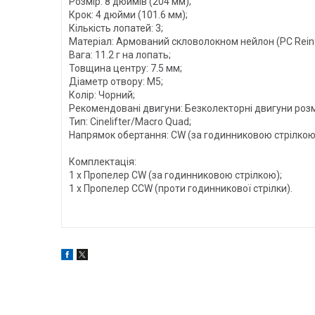
Розмір: 8 дюймів (204 мм);
Крок: 4 дюйми (101.6 мм);
Кількість лопатей: 3;
Матеріал: Армований скловолокном нейлон (PC Reinf
Вага: 11.2 г на лопать;
Товщина центру: 7.5 мм;
Діаметр отвору: M5;
Колір: Чорний;
Рекомендовані двигуни: Безколекторні двигуни розм
Тип: Cinelifter/Macro Quad;
Напрямок обертання: CW (за годинниковою стрілкою)
Комплектація:
1 x Пропелер CW (за годинниковою стрілкою);
1 x Пропелер CCW (проти годинникової стрілки).