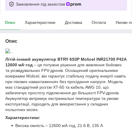
Замовлення під захистом
Опис
Характеристики
Доставка
Оплата
Умови п
Опис
Літій-іонний акумулятор BTRY 6S3P Molicel INR21700 P42A
12600 мА·год
– це потужне рішення для живлення бойових
та розвідувальних FPV-дронів. Оснащений оригінальними
комірками Molicel, він гарантує стабільну подачу енергії навіть
при пікових навантаженнях без просідання напруги. Модель
має стандартний роз’єм XT-60 та кабель AWG 10, що
забезпечує простоту підключення до більшості FPV-дронів.
Акумулятор витримує екстремальні температури та умови
експлуатації, підходить для використання у складних
польотних місіях.
Характеристики:
Висока ємність – 12600 мА·год, 21.6 В, 135 А