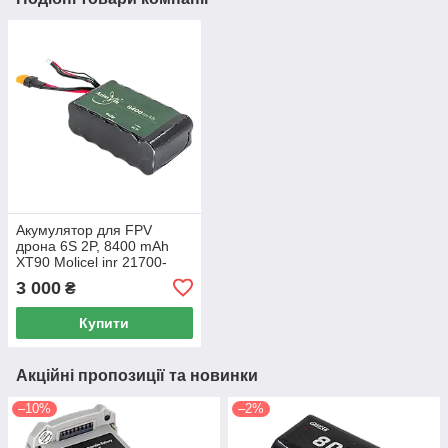
Акумулятор для FPV
дрона 6S 2P, 8400 mAh
XT90 Molicel inr 21700-
p42a
3 000
₴
Купити
Акційні пропозиції та новинки
–10%
–2%