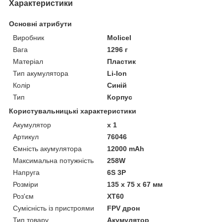
Характеристики
Основні атрибути
Виробник
Molicel
Вага
1296 г
Матеріал
Пластик
Тип акумулятора
Li-Ion
Колір
Синій
Тип
Корпус
Користувальницькі характеристики
Акумулятор
x 1
Артикул
76046
Ємність акумулятора
12000 mAh
Максимальна потужність
258W
Напруга
6S 3P
Розміри
135 x 75 x 67 мм
Роз'єм
XT60
Сумісність із пристроями
FPV дрон
Тип товару
Акумулятор