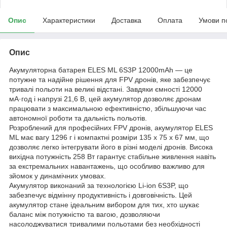
Опис
Характеристики
Доставка
Оплата
Умови п
Опис
Акумуляторна батарея ELES ML 6S3P 12000mAh — це
потужне та надійне рішення для FPV дронів, яке забезпечує
тривалі польоти на великі відстані. Завдяки ємності 12000
мА·год і напрузі 21,6 В, цей акумулятор дозволяє дронам
працювати з максимальною ефективністю, збільшуючи час
автономної роботи та дальність польотів.
Розроблений для професійних FPV дронів, акумулятор ELES
ML має вагу 1296 г і компактні розміри 135 x 75 x 67 мм, що
дозволяє легко інтегрувати його в різні моделі дронів. Висока
вихідна потужність 258 Вт гарантує стабільне живлення навіть
за екстремальних навантажень, що особливо важливо для
зйомок у динамічних умовах.
Акумулятор виконаний за технологією Li-ion 6S3P, що
забезпечує відмінну продуктивність і довговічність. Цей
акумулятор стане ідеальним вибором для тих, хто шукає
баланс між потужністю та вагою, дозволяючи
насолоджуватися тривалими польотами без необхідності