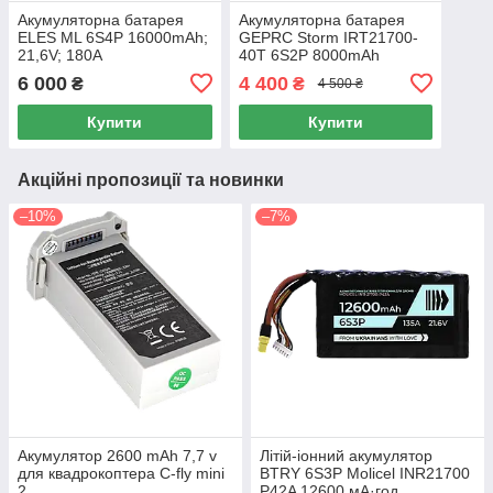
Акумуляторна батарея
Акумуляторна батарея
ELES ML 6S4P 16000mAh;
GEPRC Storm IRT21700-
21,6V; 180А
40T 6S2P 8000mAh
6 000
4 400
₴
₴
4 500 ₴
Купити
Купити
Акційні пропозиції та новинки
–10%
–7%
Акумулятор 2600 mAh 7,7 v
Літій-іонний акумулятор
для квадрокоптера C-fly mini
BTRY 6S3P Molicel INR21700
2
P42A 12600 мА·год