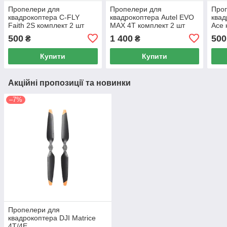
Пропелери для
Пропелери для
Про
квадрокоптера C-FLY
квадрокоптера Autel EVO
квад
Faith 2S комплект 2 шт
MAX 4T комплект 2 шт
Ace 
(Ори
500
1 400
500
₴
₴
Купити
Купити
Акційні пропозиції та новинки
–7%
Пропелери для
квадрокоптера DJI Matrice
4T/4E