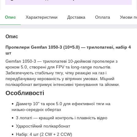
Опис
Характеристики
Доставка
Оплата
Умови п
Опис
Пропелери Gemfan 1050-3 (10×5.0) — трилопатеві, набір 4
шт
Gemfan 1050-3 — трилопатеві 10-дюймові пропелери з
кроком 5.0, створені для FPV та long-range польотів.
Забезпечують стабільну тягу, чітку реакцію на газ і
передбачувану керованість у вітряних умовах. Міцний
полікарбонат витримує інтенсивні тренування та зйомки.
Особливості
Діаметр 10" та крок 5.0 для ефективної тяги на
низько-середніх обертах
3 лопаті — кращий контроль і плавність відео
Ударостійкий полікарбонат
Набір: 4 шт (2 CW + 2 CCW)