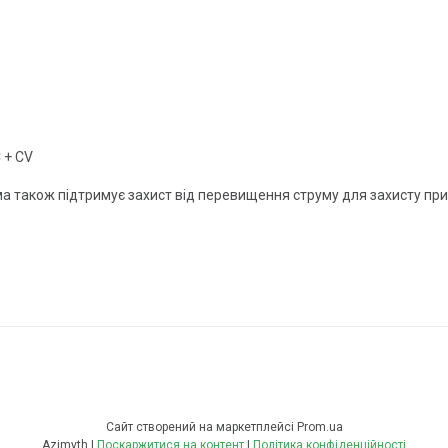
 + CV
 також підтримує захист від перевищення струму для захисту прис
Сайт створений на маркетплейсі
Prom.ua
Azimyth |
Поскаржитися на контент
|
Політика конфіденційності