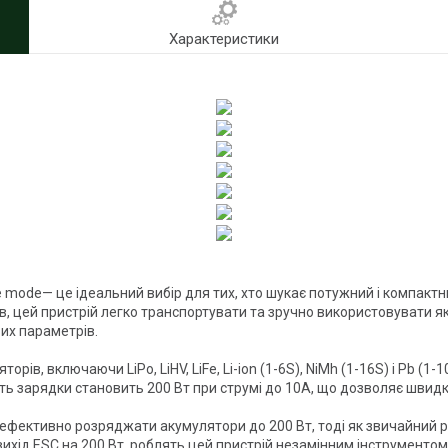
Характеристики
 mode— це ідеальний вибір для тих, хто шукає потужний і компактн
ів, цей пристрій легко транспортувати та зручно використовувати як
их параметрів.
орів, включаючи LiPo, LiHV, LiFe, Li-ion (1-6S), NiMh (1-16S) і Pb (
сть зарядки становить 200 Вт при струмі до 10A, що дозволяє швид
ефективно розряджати акумулятори до 200 Вт, тоді як звичайний р
вихід ESC на 200 Вт, роблять цей пристрій незамінним інструментом 