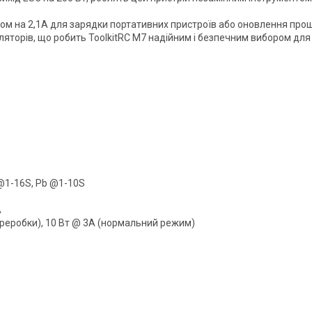
 на 2,1A для зарядки портативних пристроїв або оновлення прош
ляторів, що робить ToolkitRC M7 надійним і безпечним вибором для
h @1-16S, Pb @1-10S
A
ереробки), 10 Вт @ 3A (нормальний режим)