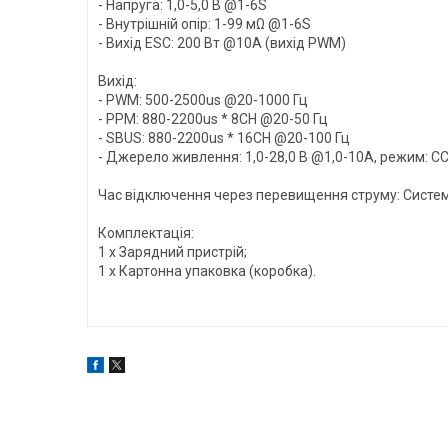
- Напруга: 1,0-5,0 В @1-6S
- Внутрішній опір: 1-99 мΩ @1-6S
- Вихід ESC: 200 Вт @10A (вихід PWM)
Вихід:
- PWM: 500-2500us @20-1000 Гц
- PPM: 880-2200us * 8CH @20-50 Гц
- SBUS: 880-2200us * 16CH @20-100 Гц
- Джерело живлення: 1,0-28,0 В @1,0-10A, режим: CC
Час відключення через перевищення струму: Система
Комплектація:
1 x Зарядний пристрій;
1 x Картонна упаковка (коробка).