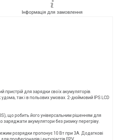
Інформація для замовлення
ий пристрій для зарядки своїх акумуляторів.
 удома, так і в польових умовах. 2-дюймовий IPS LCD
1-10S), що робить його універсальним рішенням для
ко заряджати акумулятори без ризику перегріву.
ежим розрядки пропонує 10 Вт при 3A. Додаткові
для професіоналів і ентузіастів FPV.