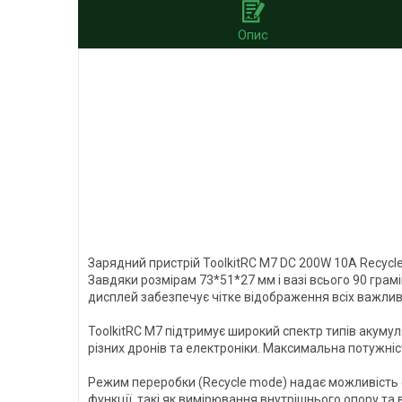
Опис
Зарядний пристрій ToolkitRC M7 DC 200W 10A Recycle
Завдяки розмірам 73*51*27 мм і вазі всього 90 грам
дисплей забезпечує чітке відображення всіх важлив
ToolkitRC M7 підтримує широкий спектр типів акумулят
різних дронів та електроніки. Максимальна потужні
Режим переробки (Recycle mode) надає можливість 
функції, такі як вимірювання внутрішнього опору та 