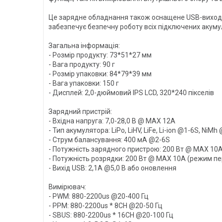
Це зарядне обладнання також оснащене USB-виходом
забезпечує безпечну роботу всіх підключених акуму
Загальна інформація:
- Розмір продукту: 73*51*27 мм
- Вага продукту: 90 г
- Розмір упаковки: 84*79*39 мм
- Вага упаковки: 150 г
- Дисплей: 2,0-дюймовий IPS LCD, 320*240 пікселів
Зарядний пристрій:
- Вхідна напруга: 7,0-28,0 В @ MAX 12A
- Тип акумулятора: LiPo, LiHV, LiFe, Li-ion @1-6S, NiM
- Струм балансування: 400 мА @2-6S
- Потужність зарядного пристрою: 200 Вт @ MAX 10
- Потужність розрядки: 200 Вт @ MAX 10A (режим п
- Вихід USB: 2,1A @5,0 В або оновлення
Вимірювач:
- PWM: 880-2200us @20-400 Гц
- PPM: 880-2200us * 8CH @20-50 Гц
- SBUS: 880-2200us * 16CH @20-100 Гц