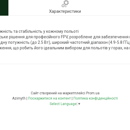
Характеристики
ність та стабільність у кожному польоті
ке рішення для професійного FPV, розроблене для забезпечення ма
дну потужність (до 2.5 Вт), широкий частотний діапазон (4.9-5.8 ГГц
ння, що робить його ідеальним вибором для польотів у горах, на в
Сайт створений на маркетплейсі
Prom.ua
Azimyth |
Поскаржитися на контент
|
Політика конфіденційності
Select Language
▼