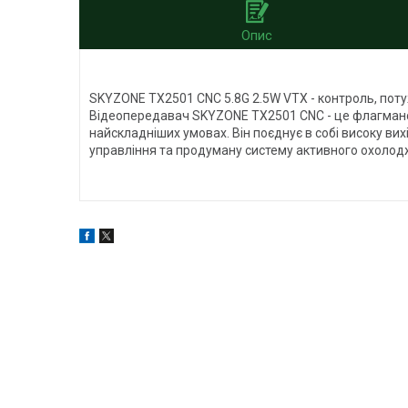
Опис
SKYZONE TX2501 CNC 5.8G 2.5W VTX - контроль, потуж
Відеопередавач SKYZONE TX2501 CNC - це флагмансь
найскладніших умовах. Він поєднує в собі високу вихі
управління та продуману систему активного охолодже