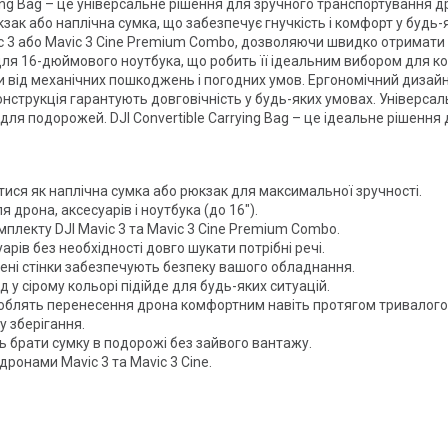
ying Bag – це універсальне рішення для зручного транспортування д
ак або наплічна сумка, що забезпечує гнучкість і комфорт у будь-
vic 3 або Mavic 3 Cine Premium Combo, дозволяючи швидко отримати
ля 16-дюймового ноутбука, що робить її ідеальним вибором для к
и від механічних пошкоджень і погодних умов. Ергономічний дизайн 
онструкція гарантують довговічність у будь-яких умовах. Універсал
 для подорожей. DJI Convertible Carrying Bag – це ідеальне рішенн
ися як наплічна сумка або рюкзак для максимальної зручності.
я дрона, аксесуарів і ноутбука (до 16").
омплекту DJI Mavic 3 та Mavic 3 Cine Premium Combo.
рів без необхідності довго шукати потрібні речі.
нені стінки забезпечують безпеку вашого обладнання.
 у сірому кольорі підійде для будь-яких ситуацій.
и роблять перенесення дрона комфортним навіть протягом тривалого
у зберігання.
ть брати сумку в подорожі без зайвого вантажу.
 дронами Mavic 3 та Mavic 3 Cine.