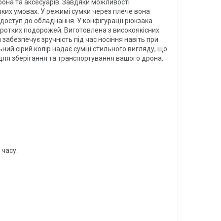
рона та аксесуарів. Завдяки можливості
яких умовах. У режимі сумки через плече вона
 доступ до обладнання. У конфігурації рюкзака
оротких подорожей. Виготовлена з високоякісних
забезпечує зручність під час носіння навіть при
ьний сірий колір надає сумці стильного вигляду, що
я для зберігання та транспортування вашого дрона.
 часу.