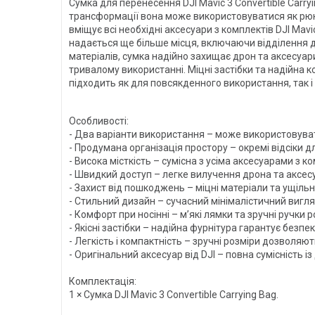
Сумка для перенесення DJI Mavic 3 Convertible Carr
трансформації вона може використовуватися як рюкз
вміщує всі необхідні аксесуари з комплектів DJI Ma
надається ще більше місця, включаючи відділення д
матеріалів, сумка надійно захищає дрон та аксесуар
тривалому використанні. Міцні застібки та надійна к
підходить як для повсякденного використання, так і
Особливості:
- Два варіанти використання – може використовуват
- Продумана організація простору – окремі відсіки дл
- Висока місткість – сумісна з усіма аксесуарами з к
- Швидкий доступ – легке вилучення дрона та аксесуа
- Захист від пошкоджень – міцні матеріали та ущіль
- Стильний дизайн – сучасний мінімалістичний вигляд
- Комфорт при носінні – м’які лямки та зручні ручк
- Якісні застібки – надійна фурнітура гарантує безпек
- Легкість і компактність – зручні розміри дозволяю
- Оригінальний аксесуар від DJI – повна сумісність із
Комплектація:
1 × Сумка DJI Mavic 3 Convertible Carrying Bag.