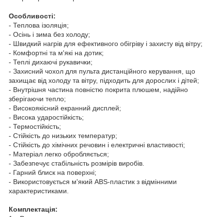
Особливості:
- Теплова ізоляція;
- Осінь і зима без холоду;
- Швидкий нагрів для ефективного обігріву і захисту від вітру;
- Комфортні та м'які на дотик;
- Теплі дихаючі рукавички;
- Захисний чохол для пульта дистанційного керування, що
захищає від холоду та вітру, підходить для дорослих і дітей;
- Внутрішня частина повністю покрита плюшем, надійно
зберігаючи тепло;
- Високоякісний екранний дисплей;
- Висока ударостійкість;
- Термостійкість;
- Стійкість до низьких температур;
- Стійкість до хімічних речовин і електричні властивості;
- Матеріал легко обробляється;
- Забезпечує стабільність розмірів виробів.
- Гарний блиск на поверхні;
- Використовується м'який ABS-пластик з відмінними
характеристиками.
Комплектація: