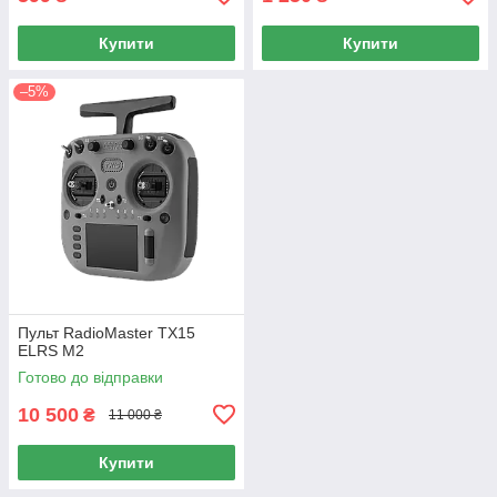
Купити
Купити
–5%
Пульт RadioMaster TX15
ELRS M2
Готово до відправки
10 500
₴
11 000 ₴
Купити