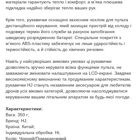
матеріали гарантують тепло і комфорт, а м’яка плюшева
підкладка надійно зберігає тепло ваших рук.
Крім того, рукавички оснащені захисним чохлом для пульта
дистанційного керування, який захищає пристрій від холоду і
подовжує термін його служби за рахунок запобігання
швидкому розрядженню батареї. Спеціальне покриття з
м'якого ABS-пластику забезпечує не лише ударостійкість і
термостійкість, а й стійкість до хімічних речовин.
Навіть у найсуворіших зимових умовах ці рукавички
дозволяють зручно керувати всіма функціями пульта, не
заважаючи змінювати налаштування на LCD-екрані. Завдяки
високоякісному виконанню та продуманим характеристикам,
рукавички HJ стануть незамінним аксесуаром для любителів
дронів усіх вікових категорій, дозволяючи насолоджуватися
керуванням вашим літальним апаратом за будь-якої погоди.
Характеристики:
Вага: 350 г;
Бренд: HJ;
Країна: Китай;
Індивідуальна обробка: Ні;
Колір: Чорний/Помаранчевий.