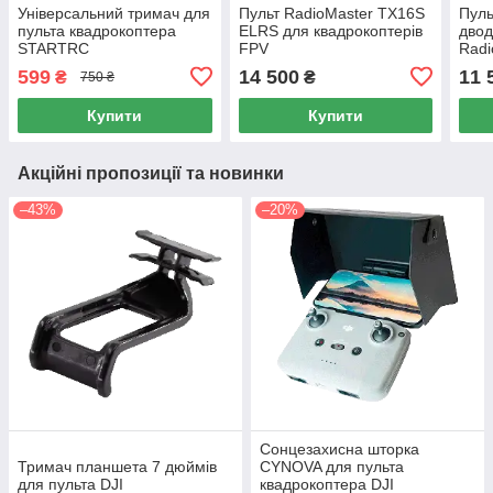
Універсальний тримач для
Пульт RadioMaster TX16S
Пуль
пульта квадрокоптера
ELRS для квадрокоптерів
двод
STARTRC
FPV
Radi
для 
599
14 500
11 
₴
₴
750 ₴
Купити
Купити
Акційні пропозиції та новинки
–43%
–20%
Сонцезахисна шторка
Тримач планшета 7 дюймів
CYNOVA для пульта
для пульта DJI
квадрокоптера DJI