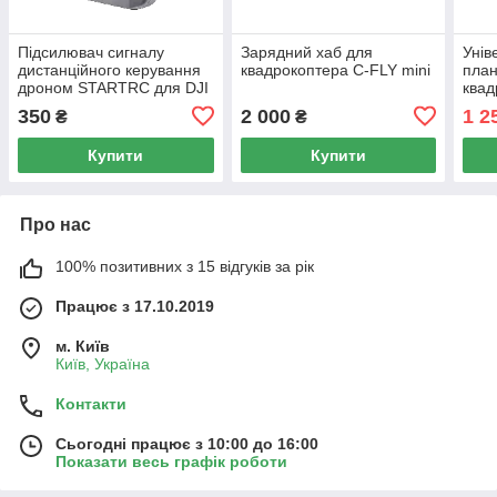
Підсилювач сигналу
Зарядний хаб для
Унів
дистанційного керування
квадрокоптера C-FLY mini
пла
дроном STARTRC для DJI
квад
Mavic 3
350
2 000
1 2
₴
₴
Купити
Купити
Про нас
100% позитивних з 15 відгуків за рік
Працює з 17.10.2019
м. Київ
Київ, Україна
Контакти
Сьогодні працює з 10:00 до 16:00
Показати весь графік роботи