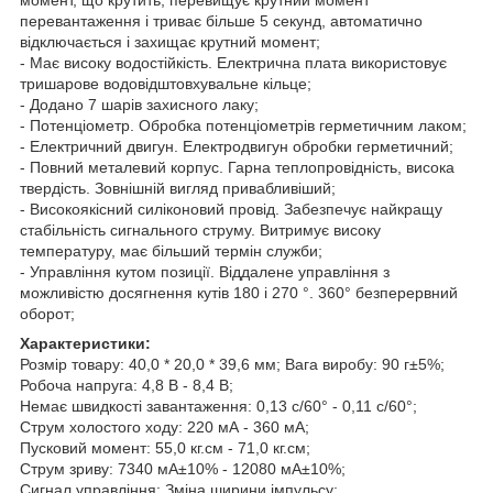
перевантаження і триває більше 5 секунд, автоматично
відключається і захищає крутний момент;
- Має високу водостійкість. Електрична плата використовує
тришарове водовідштовхувальне кільце;
- Додано 7 шарів захисного лаку;
- Потенціометр. Обробка потенціометрів герметичним лаком;
- Електричний двигун. Електродвигун обробки герметичний;
- Повний металевий корпус. Гарна теплопровідність, висока
твердість. Зовнішній вигляд привабливіший;
- Високоякісний силіконовий провід. Забезпечує найкращу
стабільність сигнального струму. Витримує високу
температуру, має більший термін служби;
- Управління кутом позиції. Віддалене управління з
можливістю досягнення кутів 180 і 270 °. 360° безперервний
оборот;
Характеристики:
Розмір товару: 40,0 * 20,0 * 39,6 мм; Вага виробу: 90 г±5%;
Робоча напруга: 4,8 В - 8,4 В;
Немає швидкості завантаження: 0,13 с/60° - 0,11 с/60°;
Струм холостого ходу: 220 мА - 360 мА;
Пусковий момент: 55,0 кг.см - 71,0 кг.см;
Струм зриву: 7340 мА±10% - 12080 мА±10%;
Сигнал управління: Зміна ширини імпульсу;