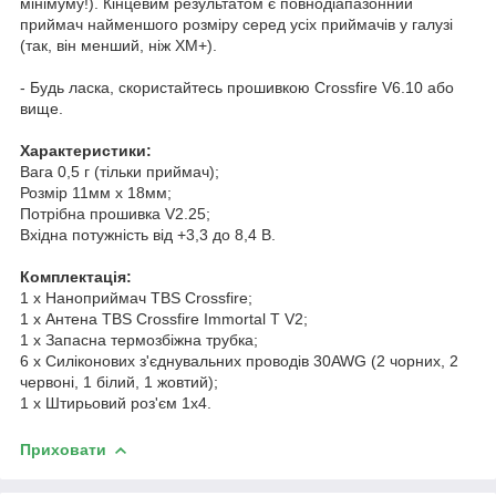
мінімуму!). Кінцевим результатом є повнодіапазонний
приймач найменшого розміру серед усіх приймачів у галузі
(так, він менший, ніж XM+).
- Будь ласка, скористайтесь прошивкою Crossfire V6.10 або
вище.
Характеристики:
Вага 0,5 г (тільки приймач);
Розмір 11мм х 18мм;
Потрібна прошивка V2.25;
Вхідна потужність від +3,3 до 8,4 В.
Комплектація:
1 x Наноприймач TBS Crossfire;
1 x Антена TBS Crossfire Immortal T V2;
1 x Запасна термозбіжна трубка;
6 x Силіконових з'єднувальних проводів 30AWG (2 чорних, 2
червоні, 1 білий, 1 жовтий);
1 x Штирьовий роз'єм 1x4.
Приховати