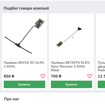
Подібні товари компанії
Приймач BAYCK RC ELRS
Приймач BETAFPV ELRS
Пуль
2.4GHz
Nano Receiver 2.4GHz
двод
80мм
Radi
для 
650
700
11 
₴
₴
Купити
Купити
Про нас