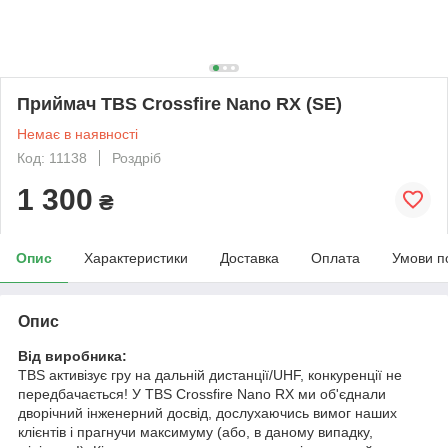
Приймач TBS Crossfire Nano RX (SE)
Немає в наявності
Код: 11138
Роздріб
1 300
₴
Опис
Характеристики
Доставка
Оплата
Умови п
Опис
Від виробника:
TBS активізує гру на дальній дистанції/UHF, конкуренції не
передбачається! У TBS Crossfire Nano RX ми об'єднали
дворічний інженерний досвід, дослухаючись вимог наших
клієнтів і прагнучи максимуму (або, в даному випадку,