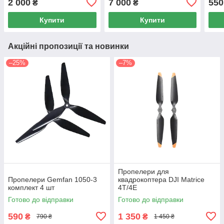
2 000
7 000
550
₴
₴
Купити
Купити
Акційні пропозиції та новинки
–25%
–7%
Пропелери для
Пропелери Gemfan 1050-3
квадрокоптера DJI Matrice
комплект 4 шт
4T/4E
Готово до відправки
Готово до відправки
590
1 350
₴
₴
790 ₴
1 450 ₴