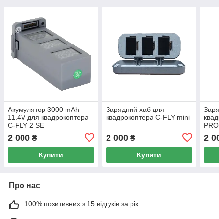
Акумулятор 3000 mAh
Зарядний хаб для
Заря
11.4V для квадрокоптера
квадрокоптера C-FLY mini
квад
C-FLY 2 SE
PRO
2 000
2 000
2 0
₴
₴
Купити
Купити
Про нас
100% позитивних з 15 відгуків за рік