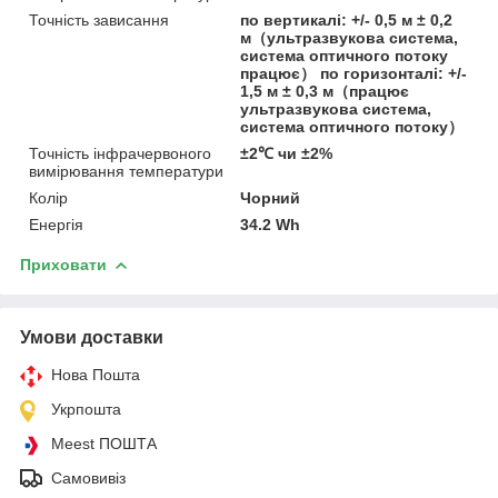
Точність зависання
по вертикалі: +/- 0,5 м ± 0,2
м（ультразвукова система,
система оптичного потоку
працює） по горизонталі: +/-
1,5 м ± 0,3 м（працює
ультразвукова система,
система оптичного потоку）
Точність інфрачервоного
±2℃ чи ±2%
вимірювання температури
Колір
Чорний
Енергія
34.2 Wh
Приховати
Умови доставки
Нова Пошта
Укрпошта
Meest ПОШТА
Самовивіз