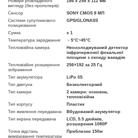
Розміри розкладеного
186 x 258 x 112 мм
вигляду (без пропелерів)
Сенсор
SONY CMOS 8 МП
Системи супутникового
GPS/GLONASS
позиціювання
Сумка
x 1
Температура заряджання
﹣5°C~45°C
Тепловізійна камера
Неохолоджуваний детектор
інфрачервоної фокальної
площини з оксиду ванадію
Тепловізійне розширення
256×192 за 25 Гц
зображення
Тип акумулятора
LiPo 3S
Тип двигуна
Безколекторний
Тип камери
2 камери: основна,
тепловізійна
Тип корпусу
Пластик
Тип живлення передавача
Вбудований акумулятор
Тип екрана передавача
LCD, 5.5 дюймів,
розширення 1080P
Точна відстань
Приблизно 150м
вимірювання температури