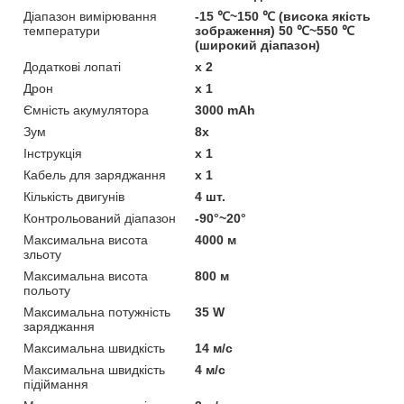
Діапазон вимірювання
-15 ℃~150 ℃ (висока якість
температури
зображення) 50 ℃~550 ℃
(широкий діапазон)
Додаткові лопаті
x 2
Дрон
x 1
Ємність акумулятора
3000 mAh
Зум
8x
Інструкція
x 1
Кабель для заряджання
x 1
Кількість двигунів
4 шт.
Контрольований діапазон
-90°~20°
Максимальна висота
4000 м
зльоту
Максимальна висота
800 м
польоту
Максимальна потужність
35 W
заряджання
Максимальна швидкість
14 м/c
Максимальна швидкість
4 м/c
підіймання