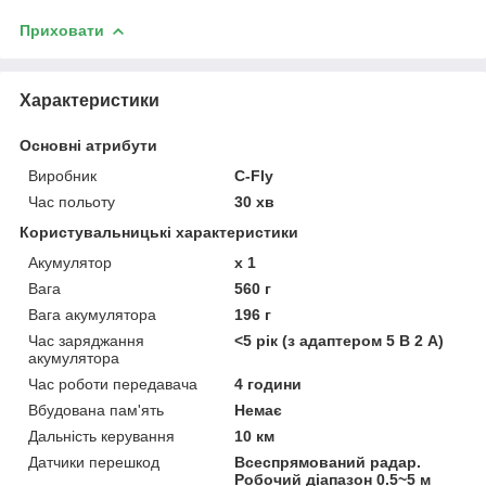
Приховати
Характеристики
Основні атрибути
Виробник
C-Fly
Час польоту
30 хв
Користувальницькі характеристики
Акумулятор
x 1
Вага
560 г
Вага акумулятора
196 г
Час заряджання
<5 рік (з адаптером 5 В 2 А)
акумулятора
Час роботи передавача
4 години
Вбудована пам'ять
Немає
Дальність керування
10 км
Датчики перешкод
Всеспрямований радар.
Робочий діапазон 0.5~5 м