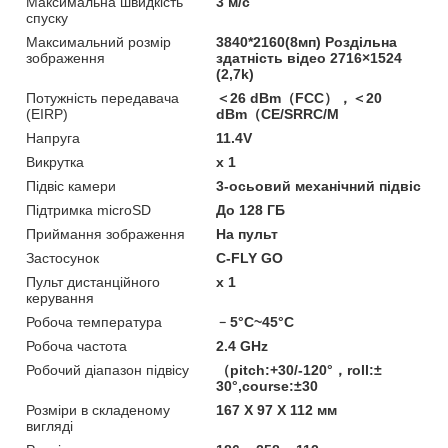
Максимальна швидкість
3 м/c
спуску
Максимальний розмір
3840*2160(8мп) Роздільна
зображення
здатність відео 2716×1524
(2,7k)
Потужність передавача
＜26 dBm（FCC），＜20
(EIRP)
dBm（CE/SRRC/M
Напруга
11.4V
Викрутка
x 1
Підвіс камери
3-осьовий механічний підвіс
Підтримка microSD
До 128 ГБ
Приймання зображення
На пульт
Застосунок
C-FLY GO
Пульт дистанційного
x 1
керування
Робоча температура
﹣5°C~45°C
Робоча частота
2.4 GHz
Робочий діапазон підвісу
（pitch:+30/-120°，roll:±
30°,course:±30
Розміри в складеному
167 X 97 X 112 мм
вигляді