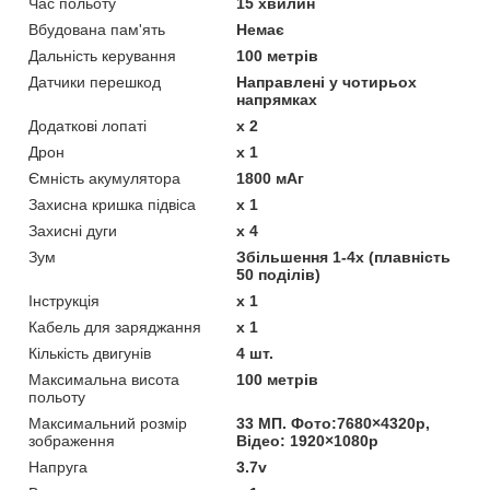
Час польоту
15 хвилин
Вбудована пам'ять
Немає
Дальність керування
100 метрів
Датчики перешкод
Направлені у чотирьох
напрямках
Додаткові лопаті
х 2
Дрон
х 1
Ємність акумулятора
1800 мАг
Захисна кришка підвіса
х 1
Захисні дуги
х 4
Зум
Збільшення 1-4x (плавність
50 поділів)
Інструкція
х 1
Кабель для заряджання
х 1
Кількість двигунів
4 шт.
Максимальна висота
100 метрів
польоту
Максимальний розмір
33 МП. Фото:7680×4320p,
зображення
Відео: 1920×1080p
Напруга
3.7v