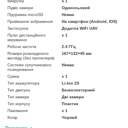
Викрутка
х 1
Підвіс камери
Одноосьовий
Підтримка microSD
Немає
Приймання зображення
На смартфон (Android, IOS)
Застосунок
Додаток WiFi UAV
Пульт дистанційного
х 1
керування
Робоча частота
2.4 ГГц
Розміри розкладеного
167×132×45 мм
вигляду (без пропелерів)
Системи супутникового
Немає
позиціювання
Сумка
х 1
Тип акумулятора
Li-Ion 2S
Тип двигуна
Безколекторний
Тип камери
Дві камери
Тип корпусу
Пластик
Паковання
х 1
Колір
Чорний
Приховати