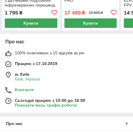
з датчиками подолання
PRO
ELRS
інфрачервоних перешкод
FPV
1 795
17 499
14 
₴
₴
19 500 ₴
Купити
Купити
Про нас
100% позитивних з 15 відгуків за рік
Працює з 17.10.2019
м. Київ
Київ, Україна
Контакти
Сьогодні працює з 10:00 до 16:00
Показати весь графік роботи
Про нас