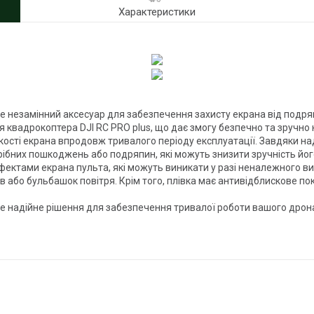
Характеристики
е незамінний аксесуар для забезпечення захисту екрана від подряпин
 квадрокоптера DJI RC PRO plus, що дає змогу безпечно та зручно
кості екрана впродовж тривалого періоду експлуатації. Завдяки на
ібних пошкоджень або подряпин, які можуть знизити зручність йог
фектами екрана пульта, які можуть виникати у разі неналежного в
в або бульбашок повітря. Крім того, плівка має антивідблискове по
 це надійне рішення для забезпечення тривалої роботи вашого дро