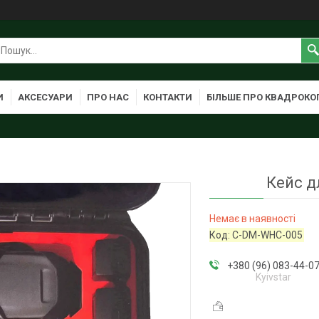
И
АКСЕСУАРИ
ПРО НАС
КОНТАКТИ
БІЛЬШЕ ПРО КВАДРОКО
Кейс д
Немає в наявності
Код:
C-DM-WHC-005
+380 (96) 083-44-0
Kyivstar