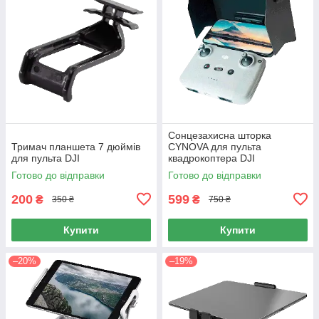
Сонцезахисна шторка
Тримач планшета 7 дюймів
CYNOVA для пульта
для пульта DJI
квадрокоптера DJI
Готово до відправки
Готово до відправки
200
599
₴
₴
350 ₴
750 ₴
Купити
Купити
–20%
–19%