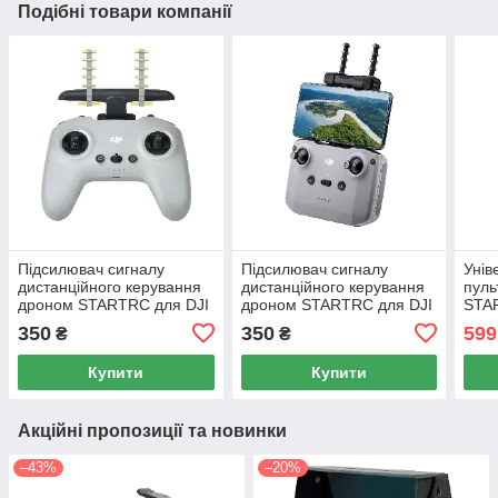
Подібні товари компанії
Підсилювач сигналу
Підсилювач сигналу
Унів
дистанційного керування
дистанційного керування
пуль
дроном STARTRC для DJI
дроном STARTRC для DJI
STA
Avata/FPV
Mavic 3
350
350
599
₴
₴
Купити
Купити
Акційні пропозиції та новинки
–43%
–20%