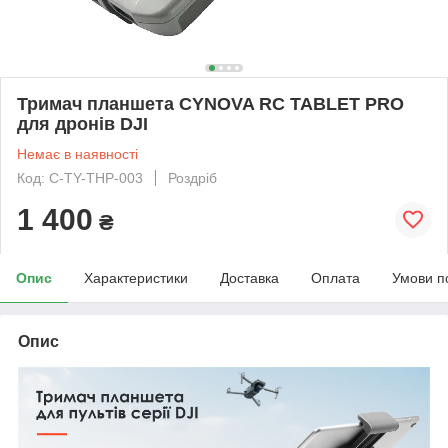
Тримач планшета CYNOVA RC TABLET PRO
для дронів DJI
Немає в наявності
Код: C-TY-THP-003
Роздріб
1 400
₴
Опис
Характеристики
Доставка
Оплата
Умови п
Опис