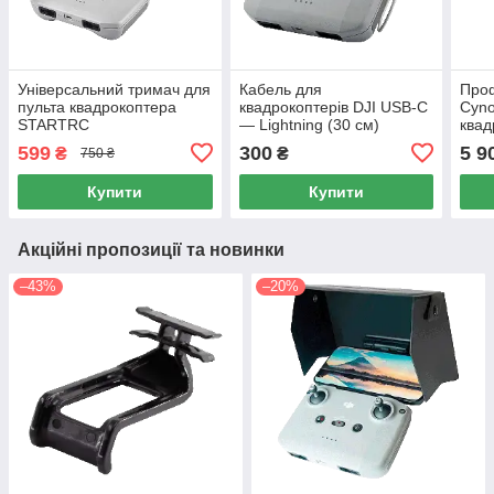
Універсальний тримач для
Кабель для
Проф
пульта квадрокоптера
квадрокоптерів DJI USB-C
Cyno
STARTRC
— Lightning (30 см)
квад
STARTRC
599
300
5 9
₴
₴
750 ₴
Купити
Купити
Акційні пропозиції та новинки
–43%
–20%