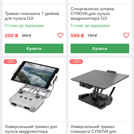
Сонцезахисна шторка
Тримач планшета 7 дюймів
CYNOVA для пульта
для пульта DJI
квадрокоптера DJI
Готово до відправки
Готово до відправки
200
599
₴
₴
350 ₴
750 ₴
Купити
Купити
–20%
–19%
Універсальний тримач для
Універсальний тримач
пульта квадрокоптера
планшета CYNOVA для