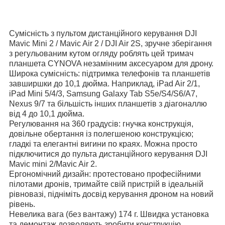
Сумісність з пультом дистанційного керування DJI
Mavic Mini 2 / Mavic Air 2 / DJI Air 2S, зручне зберігання
з регульованим кутом огляду роблять цей тримач
планшета CYNOVA незамінним аксесуаром для дрону.
Широка сумісність: підтримка телефонів та планшетів
завширшки до 10,1 дюйма. Наприклад, iPad Air 2/1,
iPad Mini 5/4/3, Samsung Galaxy Tab S5e/S4/S6/A7,
Nexus 9/7 та більшість інших планшетів з діагоналлю
від 4 до 10,1 дюйма.
Регулювання на 360 градусів: гнучка конструкція,
довільне обертання із полегшеною конструкцією;
гладкі та елегантні вигини по краях. Можна просто
підключитися до пульта дистанційного керування DJI
Mavic mini 2/Mavic Air 2.
Ергономічний дизайн: протестовано професійними
пілотами дронів, тримайте свій пристрій в ідеальній
рівновазі, підніміть досвід керування дроном на новий
рівень.
Невелика вага (без вантажу) 174 г. Швидка установка
та демонтаж дозволяють зробити конструкцію