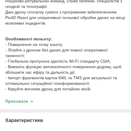
пошуково-рятувальних команд, служб безпеки, спеціалістів з
геодезії та топографії.
Дані дрону спочатку сумісні з програмним забезпеченням
Pix4D React для оперативної польової обробки даних на місці
можливих інцидентів.
Особливості польоту:
- Повернення на точку зльоту;
- Літайте з дроном без даних для повної оперативної
таємності;
- Глобальна пропускна здатність Wi-Fi стандарту США;
- Вимкніть функцію автоматичного повернення додому, щоб
збільшити час ефіру та дальність дії;
- Імпорт фрагментів карток KML та TMS для актуальної та
оптимальної ситуаційної поінформованості;
- Керуйте вогнями дрону для потайних місій.
Приховати
Характеристики