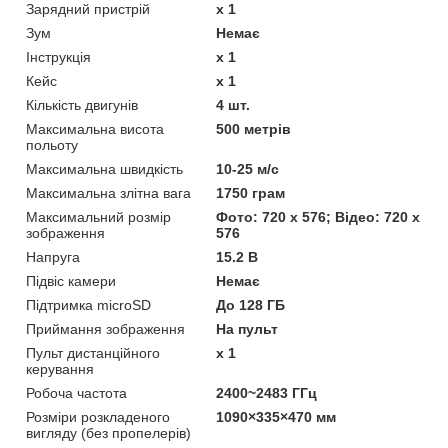
Зарядний пристрій
x 1
Зум
Немає
Інструкція
x 1
Кейс
x 1
Кількість двигунів
4 шт.
Максимальна висота
500 метрів
польоту
Максимальна швидкість
10-25 м/c
Максимальна злітна вага
1750 грам
Максимальний розмір
Фото: 720 x 576; Відео: 720 x
зображення
576
Напруга
15.2 В
Підвіс камери
Немає
Підтримка microSD
До 128 ГБ
Приймання зображення
На пульт
Пульт дистанційного
x 1
керування
Робоча частота
2400~2483 ГГц
Розміри розкладеного
1090×335×470 мм
вигляду (без пропелерів)