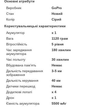
Основні атрибути
Виробник
GoPro
Стан
Новий
Колір
Cірий
Користувальницькі характеристики
Акумулятор
x 1
Вага
1120 грам
Вітростійкість
5 рівня
Час заряджання
180 хвилин
акумулятора
Час польоту
30 хвилин
Вбудована пам'ять
Немає
Дальність передавання
3-5 км
зображення
Дальність керування
40 км
Датчики перешкод
Немає
Додаткові лопаті
x 4
Дрон
x 1
Ємність акумулятора
5500 мАг