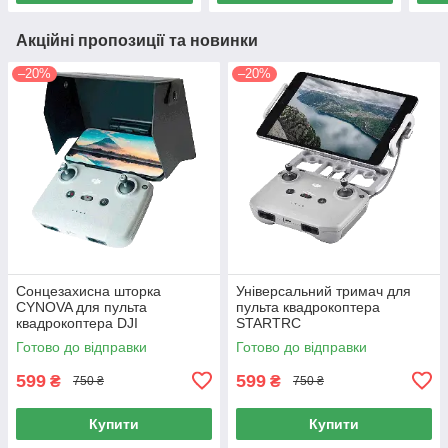
Акційні пропозиції та новинки
–20%
–20%
Сонцезахисна шторка
Універсальний тримач для
CYNOVA для пульта
пульта квадрокоптера
квадрокоптера DJI
STARTRC
Готово до відправки
Готово до відправки
599
599
₴
₴
750 ₴
750 ₴
Купити
Купити