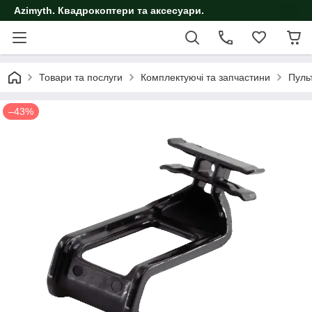
Azimyth. Квадрокоптери та аксесуари.
Товари та послуги
Комплектуючі та запчастини
Пуль
–43%