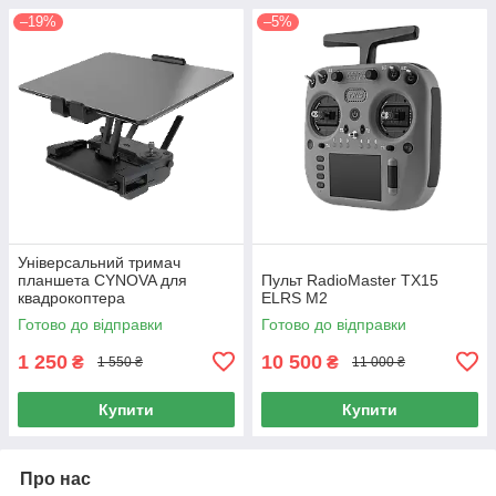
–19%
–5%
Універсальний тримач
планшета CYNOVA для
Пульт RadioMaster TX15
квадрокоптера
ELRS M2
Готово до відправки
Готово до відправки
1 250
10 500
₴
₴
1 550 ₴
11 000 ₴
Купити
Купити
Про нас