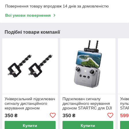
Повернення товару впродовж 14 днів за домовленістю
Всі умови повернення
Подібні товари компанії
Універсальний підсилювач
Підсилювач сигналу
Унів
сигналу дистанційного
дистанційного керування
пуль
керування дроном
дроном STARTRC для DJI
STA
STARTRC
Mavic 3
350
350
599
₴
₴
Купити
Купити