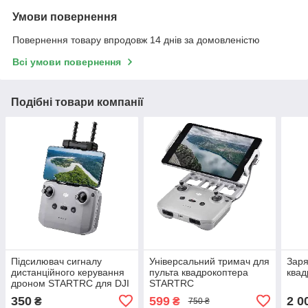
Умови повернення
Повернення товару впродовж 14 днів за домовленістю
Всі умови повернення
Подібні товари компанії
Підсилювач сигналу
Універсальний тримач для
Заря
дистанційного керування
пульта квадрокоптера
квад
дроном STARTRC для DJI
STARTRC
Mavic 3
350
599
2 0
₴
₴
750 ₴