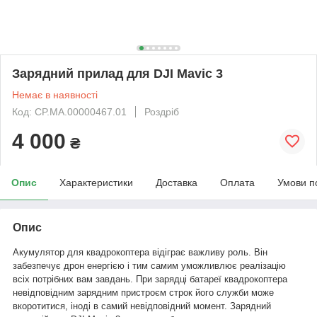
Зарядний прилад для DJI Mavic 3
Немає в наявності
Код: CP.MA.00000467.01
Роздріб
4 000
₴
Опис
Характеристики
Доставка
Оплата
Умови п
Опис
Акумулятор для квадрокоптера відіграє важливу роль. Він
забезпечує дрон енергією і тим самим уможливлює реалізацію
всіх потрібних вам завдань. При зарядці батареї квадрокоптера
невідповідним зарядним пристроєм строк його служби може
вкоротитися, іноді в самий невідповідний момент. Зарядний