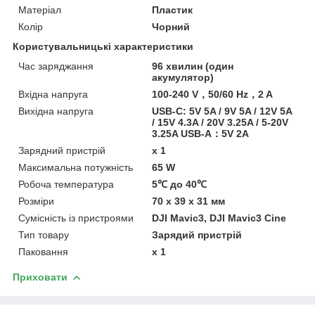
Матеріал
Пластик
Колір
Чорний
Користувальницькі характеристики
Час заряджання
96 хвилин (один
акумулятор)
Вхідна напруга
100-240 V，50/60 Hz，2 A
Вихідна напруга
USB-C: 5V 5A / 9V 5A / 12V 5A
/ 15V 4.3A / 20V 3.25A / 5-20V
3.25A USB-A：5V 2A
Зарядний пристрій
x 1
Максимальна потужність
65 W
Робоча температура
5℃ до 40℃
Розміри
70 x 39 x 31 мм
Сумісність із пристроями
DJI Mavic3, DJI Mavic3 Cine
Тип товару
Зарядий пристрій
Паковання
x 1
Приховати