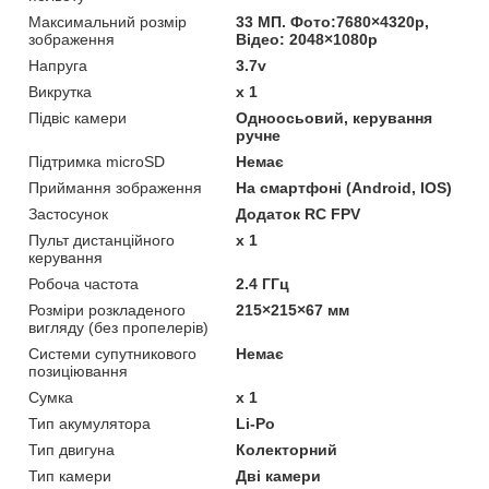
Максимальний розмір
33 МП. Фото:7680×4320p,
зображення
Відео: 2048×1080p
Напруга
3.7v
Викрутка
х 1
Підвіс камери
Одноосьовий, керування
ручне
Підтримка microSD
Немає
Приймання зображення
На смартфоні (Android, IOS)
Застосунок
Додаток RC FPV
Пульт дистанційного
х 1
керування
Робоча частота
2.4 ГГц
Розміри розкладеного
215×215×67 мм
вигляду (без пропелерів)
Системи супутникового
Немає
позиціювання
Сумка
х 1
Тип акумулятора
Li-Po
Тип двигуна
Колекторний
Тип камери
Дві камери