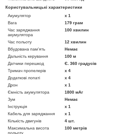
Користувальницькі характеристики
Акумулятор
х 1
Вага
179 грам
Час заряджання
100 хвилин
акумулятора
Час польоту
12 хвилин
Вбудована пам'ять
Немає
Дальність керування
100 м
Датчики перешкод
Є. 360 градусів
Тримач пропелерів
х 4
Додаткові лопаті
х 4
Дрон
х 1
Ємність акумулятора
1800 мАг
Зум
Немає
Інструкція
х 1
Кабель для заряджання
х 1
Кількість двигунів
4 шт.
Максимальна висота
100 метрів
польоту