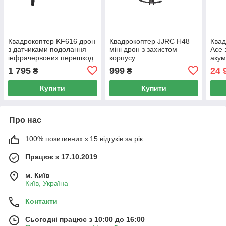
Квадрокоптер KF616 дрон
Квадрокоптер JJRC H48
Ква
з датчиками подолання
міні дрон з захистом
Ace 
інфрачервоних перешкод
корпусу
аку
1 795
999
24 
₴
₴
Купити
Купити
Про нас
100% позитивних з 15 відгуків за рік
Працює з 17.10.2019
м. Київ
Київ, Україна
Контакти
Сьогодні працює з 10:00 до 16:00