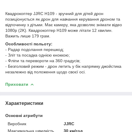
Квадрокоптер JJRC H109 - зручний для дітей дрон
позиціонується як дрон для навчання керування дроном та
відпочинку з дітьми. Має камеру, яка дозволяє знімати відео
1080p (2K). Квадрокоптер H109 може літати 12 хвилин.
Важить лише 179 грам.
Особливості польоту:
- Радар подолання перешкод;
- Зліт та посадка однією кноккою;
- Фліпи та перевороти на 360 градусів;
- Безголовий режим - дрон летить у бік напрямку джойстика
незалежно від положення щодо своєї осі.
Приховати
Характеристики
Основні атрибути
Виробник
JJRC
Максимальна швидкість
30 км/год