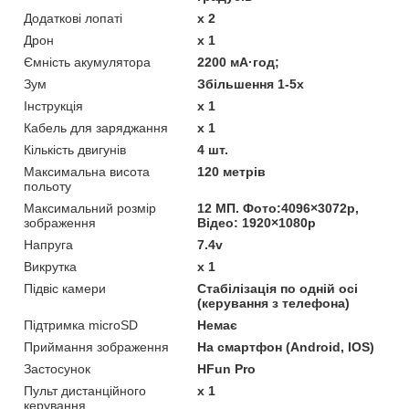
Додаткові лопаті
х 2
Дрон
х 1
Ємність акумулятора
2200 мА·год;
Зум
Збільшення 1-5x
Інструкція
х 1
Кабель для заряджання
х 1
Кількість двигунів
4 шт.
Максимальна висота
120 метрів
польоту
Максимальний розмір
12 МП. Фото:4096×3072p,
зображення
Відео: 1920×1080p
Напруга
7.4v
Викрутка
х 1
Підвіс камери
Стабілізація по одній осі
(керування з телефона)
Підтримка microSD
Немає
Приймання зображення
На смартфон (Android, IOS)
Застосунок
HFun Pro
Пульт дистанційного
х 1
керування