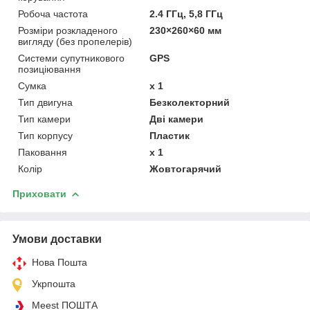
Робоча частота
2.4 ГГц, 5,8 ГГц
Розміри розкладеного
230×260×60 мм
вигляду (без пропелерів)
Системи супутникового
GPS
позиціювання
Сумка
х 1
Тип двигуна
Безколекторний
Тип камери
Дві камери
Тип корпусу
Пластик
Паковання
х 1
Колір
Жовтогарячий
Приховати
Умови доставки
Нова Пошта
Укрпошта
Meest ПОШТА