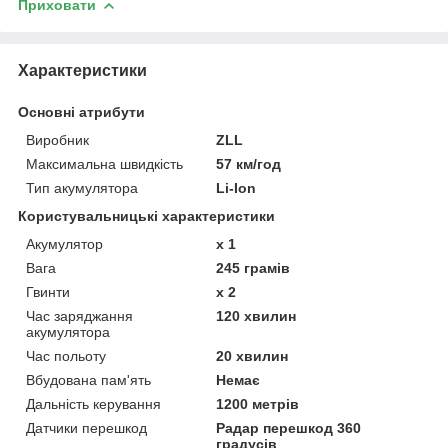
Приховати
Характеристики
Основні атрибути
Виробник
ZLL
Максимальна швидкість
57 км/год
Тип акумулятора
Li-Ion
Користувальницькі характеристики
Акумулятор
х 1
Вага
245 грамів
Гвинти
х 2
Час заряджання
120 хвилин
акумулятора
Час польоту
20 хвилин
Вбудована пам'ять
Немає
Дальність керування
1200 метрів
Датчики перешкод
Радар перешкод 360
градусів