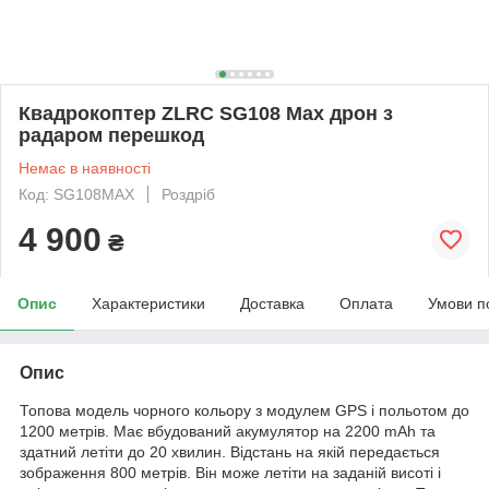
Квадрокоптер ZLRC SG108 Max дрон з
радаром перешкод
Немає в наявності
Код: SG108MAX
Роздріб
4 900
₴
Опис
Характеристики
Доставка
Оплата
Умови п
Опис
Топова модель чорного кольору з модулем GPS і польотом до
1200 метрів. Має вбудований акумулятор на 2200 mAh та
здатний летіти до 20 хвилин. Відстань на якій передається
зображення 800 метрів. Він може летіти на заданій висоті і