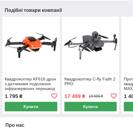
Подібні товари компанії
Квадрокоптер KF616 дрон
Квадрокоптер C-fly Faith 2
Про
з датчиками подолання
PRO
квад
інфрачервоних перешкод
MAX 
1 795
17 499
1 4
₴
₴
19 500 ₴
Купити
Купити
Про нас