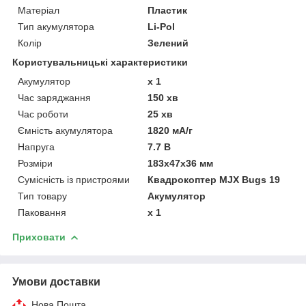
Матеріал
Пластик
Тип акумулятора
Li-Pol
Колір
Зелений
Користувальницькі характеристики
Акумулятор
x 1
Час заряджання
150 хв
Час роботи
25 хв
Ємність акумулятора
1820 мА/г
Напруга
7.7 В
Розміри
183x47x36 мм
Сумісність із пристроями
Квадрокоптер MJX Bugs 19
Тип товару
Акумулятор
Паковання
x 1
Приховати
Умови доставки
Нова Пошта