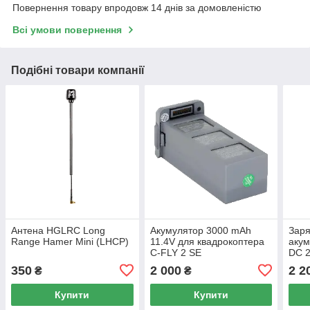
Повернення товару впродовж 14 днів за домовленістю
Всі умови повернення
Подібні товари компанії
Антена HGLRC Long
Акумулятор 3000 mAh
Заря
Range Hamer Mini (LHCP)
11.4V для квадрокоптера
акум
C-FLY 2 SE
DC 2
mod
350
2 000
2 2
₴
₴
Купити
Купити