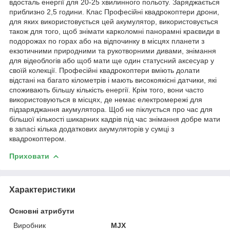
вдосталь енергії для 20-25 хвилинного польоту. Заряджається
приблизно 2,5 години. Клас Професійні квадрокоптери дрони,
для яких використовується цей акумулятор, використовується
також для того, щоб знімати карколомні панорамні краєвиди в
подорожах по горах або на відпочинку в місцях планети з
екзотичними природними та рукотворними дивами, знімання
для відеоблогів або щоб мати ще один статусний аксесуар у
своїй колекції. Професійні квадрокоптери вміють долати
відстані на багато кілометрів і мають високоякісні датчики, які
споживають більшу кількість енергії. Крім того, вони часто
використовуються в місцях, де немає електромережі для
підзаряджання акумулятора. Щоб не піклується про час для
більшої кількості шикарних кадрів під час знімання добре мати
в запасі кілька додаткових акумуляторів у сумці з
квадрокоптером.
Приховати
Характеристики
Основні атрибути
Виробник
MJX