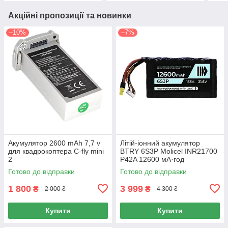
Акційні пропозиції та новинки
–10%
–7%
Акумулятор 2600 mAh 7,7 v
Літій-іонний акумулятор
для квадрокоптера C-fly mini
BTRY 6S3P Molicel INR21700
2
P42A 12600 мА·год
Готово до відправки
Готово до відправки
1 800
3 999
₴
₴
2 000 ₴
4 300 ₴
Купити
Купити