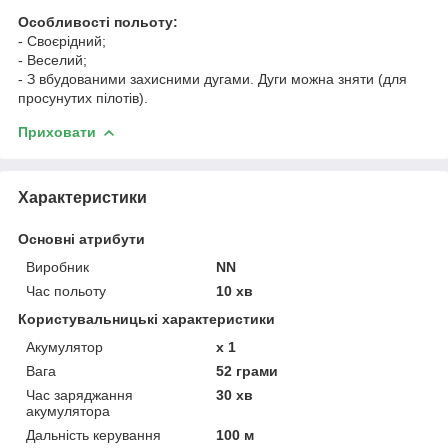
Особливості польоту:
- Своєрідний;
- Веселий;
- З вбудованими захисними дугами. Дуги можна зняти (для
просунутих пілотів).
Приховати
Характеристики
Основні атрибути
Виробник
NN
Час польоту
10 хв
Користувальницькі характеристики
Акумулятор
x 1
Вага
52 грами
Час заряджання
30 хв
акумулятора
Дальність керування
100 м