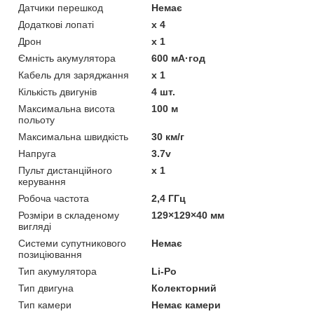
Датчики перешкод
Немає
Додаткові лопаті
x 4
Дрон
x 1
Ємність акумулятора
600 мА·год
Кабель для заряджання
x 1
Кількість двигунів
4 шт.
Максимальна висота
100 м
польоту
Максимальна швидкість
30 км/г
Напруга
3.7v
Пульт дистанційного
x 1
керування
Робоча частота
2,4 ГГц
Розміри в складеному
129×129×40 мм
вигляді
Системи супутникового
Немає
позиціювання
Тип акумулятора
Li-Po
Тип двигуна
Колекторний
Тип камери
Немає камери