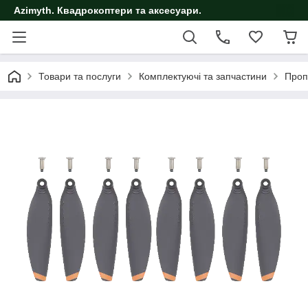
Azimyth. Квадрокоптери та аксесуари.
Товари та послуги
Комплектуючі та запчастини
Проп