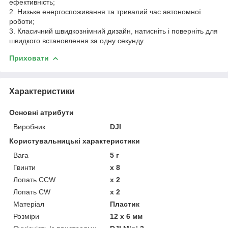
ефективність;
2. Низьке енергоспоживання та тривалий час автономної
роботи;
3. Класичний швидкознімний дизайн, натисніть і поверніть для
швидкого встановлення за одну секунду.
Приховати
Характеристики
Основні атрибути
Виробник
DJI
Користувальницькі характеристики
Вага
5 г
Гвинти
x 8
Лопать CCW
x 2
Лопать CW
x 2
Матеріал
Пластик
Розміри
12 x 6 мм