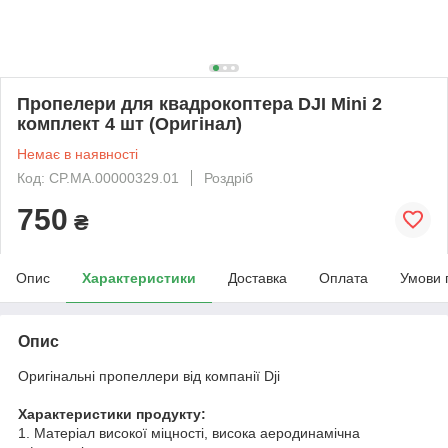
Пропелери для квадрокоптера DJI Mini 2
комплект 4 шт (Оригінал)
Немає в наявності
Код: CP.MA.00000329.01
Роздріб
750
₴
Опис
Характеристики
Доставка
Оплата
Умови 
Опис
Оригінальні пропеллери від компанії Dji
Характеристики продукту:
1. Матеріал високої міцності, висока аеродинамічна