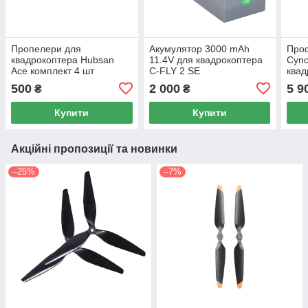
Пропелери для
Акумулятор 3000 mAh
Проф
квадрокоптера Hubsan
11.4V для квадрокоптера
Cyno
Ace комплект 4 шт
C-FLY 2 SE
квад
(Оригінал)
500
2 000
5 9
₴
₴
Купити
Купити
Акційні пропозиції та новинки
–25%
–7%