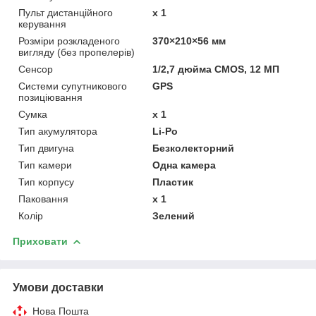
Пульт дистанційного
x 1
керування
Розміри розкладеного
370×210×56 мм
вигляду (без пропелерів)
Сенсор
1/2,7 дюйма CMOS, 12 МП
Системи супутникового
GPS
позиціювання
Сумка
х 1
Тип акумулятора
Li-Po
Тип двигуна
Безколекторний
Тип камери
Одна камера
Тип корпусу
Пластик
Паковання
x 1
Колір
Зелений
Приховати
Умови доставки
Нова Пошта