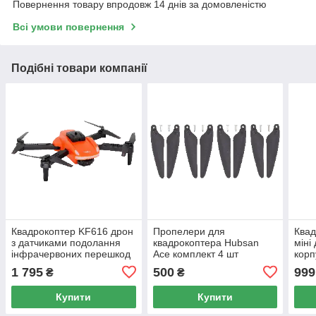
Повернення товару впродовж 14 днів за домовленістю
Всі умови повернення
Подібні товари компанії
Квадрокоптер KF616 дрон
Пропелери для
Квад
з датчиками подолання
квадрокоптера Hubsan
міні
інфрачервоних перешкод
Ace комплект 4 шт
корп
(Оригінал)
1 795
500
999
₴
₴
Купити
Купити