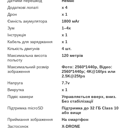
Датчики перешкод
Немає
Додаткові лопаті
x 4
Дрон
x 1
Ємність акумулятора
1800 мАг
Зум
1–4x
Інструкція
x 1
Кабель для заряджання
x 1
Кількість двигунів
4 шт.
Максимальна висота
120 метрів
польоту
Максимальний розмір
Фото: 2560*1440p, Відео:
зображення
2560*1440p; 4K@16fps или
2.5K@25fps
Напруга
7.7v
Викрутка
x 1
Підвіс камери
Управляється вверх, вниз.
Без стабілізації
Підтримка microSD
Підтримка до 32 ГБ Class 10
або вище
Приймання зображення
На смартфон
Застосунок
X-DRONE