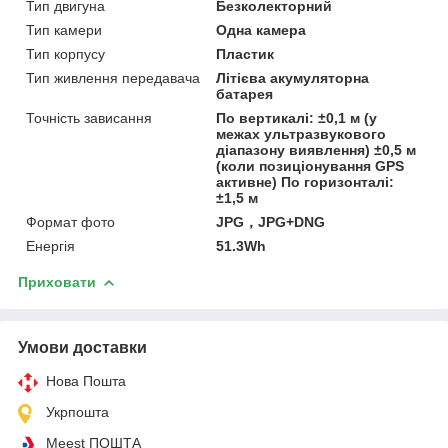
Тип двигуна
Безколекторний
Тип камери
Одна камера
Тип корпусу
Пластик
Тип живлення передавача
Літієва акумуляторна
батарея
Точність зависання
По вертикалі: ±0,1 м (у
межах ультразвукового
діапазону виявлення) ±0,5 м
(коли позиціонування GPS
активне) По горизонталі:
±1,5 м
Формат фото
JPG，JPG+DNG
Енергія
51.3Wh
Приховати
Умови доставки
Нова Пошта
Укрпошта
Meest ПОШТА