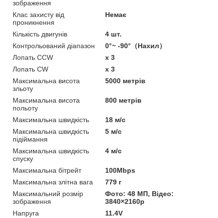
зображення
Клас захисту від
Немає
проникнення
Кількість двигунів
4 шт.
Контрольований діапазон
0°~ -90°（Нахил）
Лопать CCW
x 3
Лопать CW
x 3
Максимальна висота
5000 метрів
зльоту
Максимальна висота
800 метрів
польоту
Максимальна швидкість
18 м/с
Максимальна швидкість
5 м/с
підіймання
Максимальна швидкість
4 м/с
спуску
Максимальна бітрейт
100Mbps
Максимальна злітна вага
779 г
Максимальний розмір
Фото: 48 МП, Відео:
зображення
3840×2160p
Напруга
11.4V