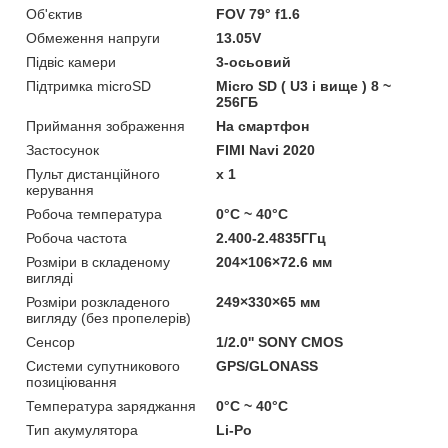
Об'єктив
FOV 79° f1.6
Обмеження напруги
13.05V
Підвіс камери
3-осьовий
Підтримка microSD
Micro SD ( U3 і вище ) 8 ~
256ГБ
Приймання зображення
На смартфон
Застосунок
FIMI Navi 2020
Пульт дистанційного
x 1
керування
Робоча температура
0°C ~ 40°C
Робоча частота
2.400-2.4835ГГц
Розміри в складеному
204×106×72.6 мм
вигляді
Розміри розкладеного
249×330×65 мм
вигляду (без пропелерів)
Сенсор
1/2.0'' SONY CMOS
Системи супутникового
GPS/GLONASS
позиціювання
Температура заряджання
0°C ~ 40°C
Тип акумулятора
Li-Po