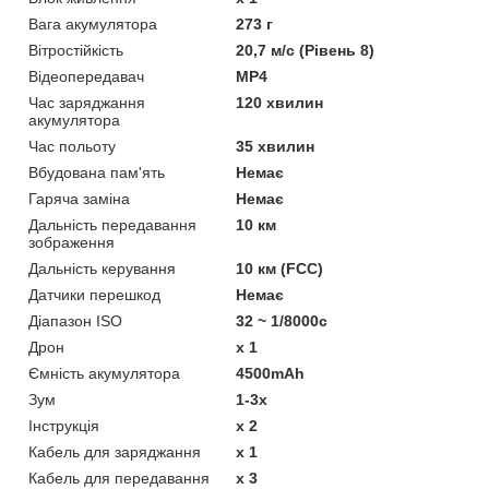
Вага акумулятора
273 г
Вітростійкість
20,7 м/с (Рівень 8)
Відеопередавач
MP4
Час заряджання
120 хвилин
акумулятора
Час польоту
35 хвилин
Вбудована пам'ять
Немає
Гаряча заміна
Немає
Дальність передавання
10 км
зображення
Дальність керування
10 км (FCC)
Датчики перешкод
Немає
Діапазон ISO
32 ~ 1/8000с
Дрон
x 1
Ємність акумулятора
4500mAh
Зум
1-3x
Інструкція
x 2
Кабель для заряджання
x 1
Кабель для передавання
x 3