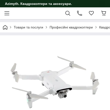
Azimyth. Квадрокоптери та аксесуари.
Товари та послуги
Професійні квадрокоптери
Квадро