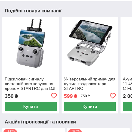
Подібні товари компанії
Підсилювач сигналу
Універсальний тримач для
Акум
дистанційного керування
пульта квадрокоптера
11.4
дроном STARTRC для DJI
STARTRC
C-FL
Mavic 3
350
599
2 0
₴
₴
750 ₴
Купити
Купити
Акційні пропозиції та новинки
–11%
–10%