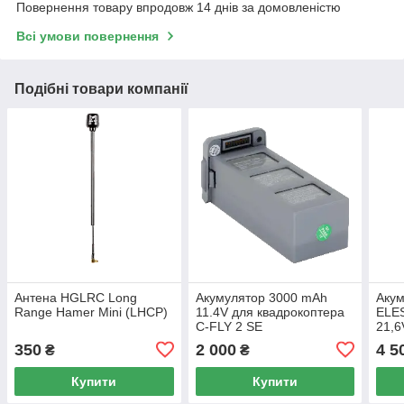
Повернення товару впродовж 14 днів за домовленістю
Всі умови повернення
Подібні товари компанії
Антена HGLRC Long
Акумулятор 3000 mAh
Акум
Range Hamer Mini (LHCP)
11.4V для квадрокоптера
ELE
C-FLY 2 SE
21,6
350
2 000
4 5
₴
₴
Купити
Купити