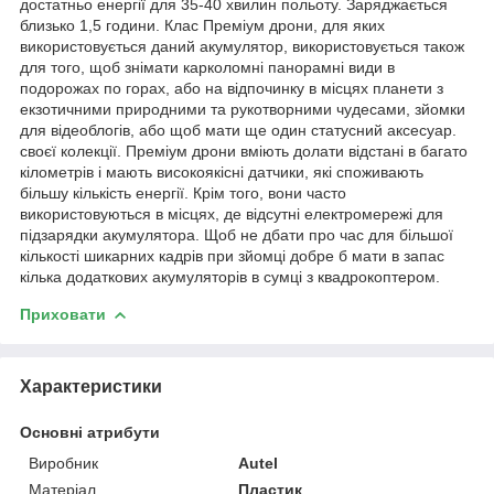
достатньо енергії для 35-40 хвилин польоту. Заряджається
близько 1,5 години. Клас Преміум дрони, для яких
використовується даний акумулятор, використовується також
для того, щоб знімати карколомні панорамні види в
подорожах по горах, або на відпочинку в місцях планети з
екзотичними природними та рукотворними чудесами, зйомки
для відеоблогів, або щоб мати ще один статусний аксесуар.
своєї колекції. Преміум дрони вміють долати відстані в багато
кілометрів і мають високоякісні датчики, які споживають
більшу кількість енергії. Крім того, вони часто
використовуються в місцях, де відсутні електромережі для
підзарядки акумулятора. Щоб не дбати про час для більшої
кількості шикарних кадрів при зйомці добре б мати в запас
кілька додаткових акумуляторів в сумці з квадрокоптером.
Приховати
Характеристики
Основні атрибути
Виробник
Autel
Матеріал
Пластик