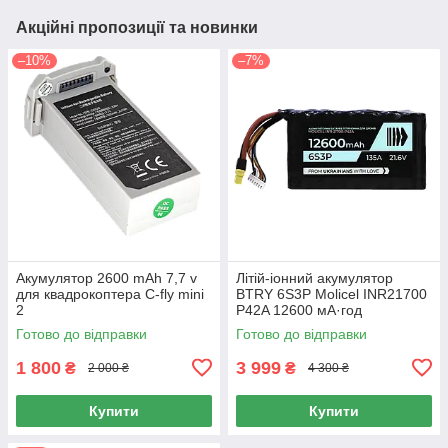
Акційні пропозиції та новинки
–10%
–7%
Акумулятор 2600 mAh 7,7 v
Літій-іонний акумулятор
для квадрокоптера C-fly mini
BTRY 6S3P Molicel INR21700
2
P42A 12600 мА·год
Готово до відправки
Готово до відправки
1 800
3 999
₴
₴
2 000 ₴
4 300 ₴
Купити
Купити