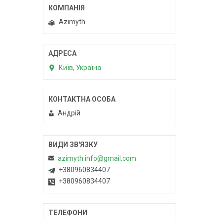
Azimyth
Київ, Україна
Андрій
azimyth.info@gmail.com
+380960834407
+380960834407