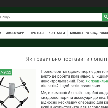
И
АКСЕСУАРИ
ПРО НАС
КОНТАКТИ
БІЛЬШЕ ПРО КВАДРОКО
Як правильно поставити лопаті
Пропелери квадрокоптера є для того,
/7/2022
варто це робити правильно. В іншому
неконтрольований. Тож,
як правильн
він летів? І щоб летів правильно.
Ми, в компанії Azimuth, потрібні люд
квадрокоптери та аксесуари до них. 
відносно нескладну операцію для ква
який використовуєте для задоволенн