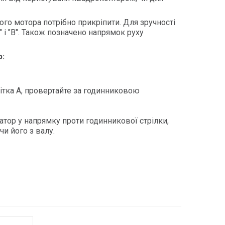
кого мотора потрібно прикріпити. Для зручності
" і "B". Також позначено напрямок руху
р:
 мітка А, провертайте за годинниковою
сатор у напрямку проти годинникової стрілки,
чи його з валу.