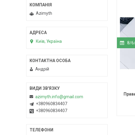
Azimyth
Київ, Україна
8/6
Андрій
Прав
azimyth.info@gmail.com
+380960834407
+380960834407