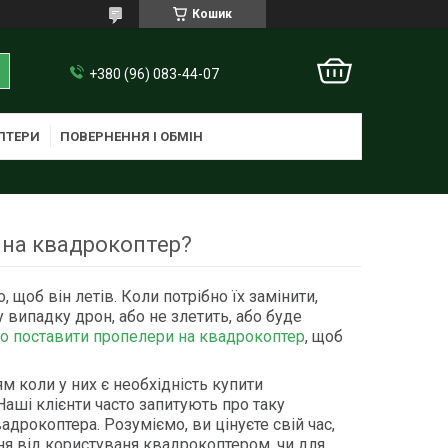
Кошик
+380 (96) 083-44-07
ПТЕРИ
ПОВЕРНЕННЯ І ОБМІН
 на квадрокоптер?
 щоб він летів. Коли потрібно їх замінити,
 випадку дрон, або не злетить, або буде
о поставити пропелери на квадрокоптер
, щоб
ям коли у них є необхідність купити
Наші клієнти часто запитують про таку
дрокоптера. Розуміємо, ви цінуєте свій час,
я від користуваня квадрокоптером, чи для