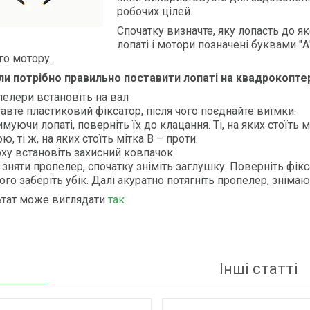
робочих цілей.
Спочатку визначте, яку лопасть до я
лопаті і мотори позначені буквами "А
го мотору.
оли потрібно правильно поставити лопаті на квадрокопте
пелери встановіть на вал
тавте пластиковий фіксатор, після чого поєднайте виїмки.
муючи лопаті, поверніть їх до клацання. Ті, на яких стоїть
ю, ті ж, на яких стоїть мітка B – проти.
рху встановіть захисний ковпачок.
 зняти пропелер, спочатку зніміть заглушку. Поверніть фік
чого заберіть убік. Далі акуратно потягніть пропелер, знімаю
ьтат може виглядати
так
Інші статті