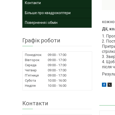
Контакти
Більше про квадрокоптери
кожно
Повернення і обмін
Дії, к
1. Про
Графік роботи
2. Пос
Притри
стрілко
Понеділок
09:00
17:00
3. Зве
Вівторок
09:00
17:00
4. Щоб
Середа
09:00
17:00
після 
Четвер
09:00
17:00
Резул
Пʼятниця
09:00
17:00
Субота
10:00
16:00
Неділя
10:00
16:00
Контакти